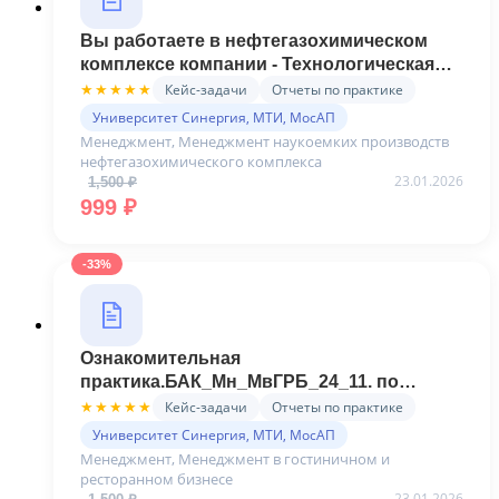
Вы работаете в нефтегазохимическом
комплексе компании - Технологическая
(проектно-технологическая
Кейс-задачи
Отчеты по практике
★★★★★
практика).Мн_МНПНефтегазК(8)_24 _05
Университет Синергия, МТИ, МосАП
(Синергия)
Менеджмент, Менеджмент наукоемких производств
нефтегазохимического комплекса
23.01.2026
1,500
₽
Первоначальная цена составляла 1,500 ₽.
Текущая цена: 999 ₽.
999
₽
-33%
Ознакомительная
практика.БАК_Мн_МвГРБ_24_11. по
Менеджменту в гостиничном и
Кейс-задачи
Отчеты по практике
★★★★★
ресторанном бизнесе (Синергия)
Университет Синергия, МТИ, МосАП
Менеджмент, Менеджмент в гостиничном и
ресторанном бизнесе
23.01.2026