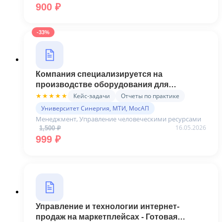
Первоначальная цена составляла 1,500 ₽.
Текущая цена: 900 ₽.
900
₽
-33%
Компания специализируется на
производстве оборудования для
энергоснабжения ... 38.03.02 Менеджмент
Кейс-задачи
Отчеты по практике
★★★★★
Управление человеческими ресурсами -
Университет Синергия, МТИ, МосАП
Готовая практика (Синергия)
Менеджмент, Управление человеческими ресурсами
16.05.2026
1,500
₽
Первоначальная цена составляла 1,500 ₽.
Текущая цена: 999 ₽.
999
₽
Управление и технологии интернет-
продаж на маркетплейсах - Готовая