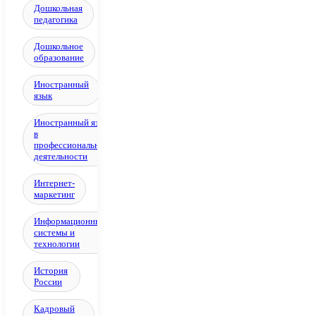
Дошкольная
педагогика
Дошкольное
образование
Иностранный
язык
Иностранный язык
в
профессиональной
деятельности
Интернет-
маркетинг
Информационные
системы и
технологии
История
России
Кадровый