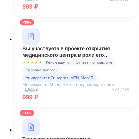
Первоначальная цена составляла 2,500 ₽.
Текущая цена: 999 ₽.
999
₽
-33%
Вы участвуете в проекте открытия
медицинского центра в роли его
администратора - Готовая практика
Кейс-задачи
Отчеты по практике
★★★★★
(Синергия)
Типовые вопросы
Университет Синергия, МТИ, МосАП
Менеджмент, Менеджмент в здравоохранении
9.06.2025
1,500
₽
Первоначальная цена составляла 1,500 ₽.
Текущая цена: 999 ₽.
999
₽
-33%