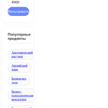
Минимальная
Максимальная
цена
цена
Фильтровать
Популярные
предметы
Академический
рисунок
Английский
язык
Банковское
дело
Бизнес-
психологический
консалтинг