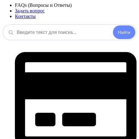
FAQs (Вопросы и Ответы)
Задать вопрос
Контакты
Введите
текст
для
поиска...