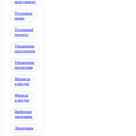
менеджмент
Уголовное
право
Уголовный
процесс
Управление
персоналом
Управление
проектами
Финансы
и кредит
Финасы
и кредит
Цифровая
экономика
Экономика