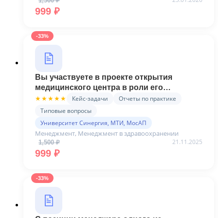
1,500
₽
Первоначальная цена составляла 1,500 ₽.
Текущая цена: 999 ₽.
999
₽
-33%
Вы участвуете в проекте открытия
медицинского центра в роли его
администратора - Готовая практика
Кейс-задачи
Отчеты по практике
★★★★★
(Синергия)
Типовые вопросы
Университет Синергия, МТИ, МосАП
Менеджмент, Менеджмент в здравоохранении
21.11.2025
1,500
₽
Первоначальная цена составляла 1,500 ₽.
Текущая цена: 999 ₽.
999
₽
-33%