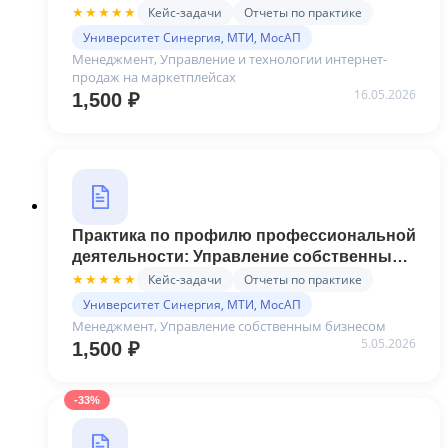
практика (Синергия)
Кейс-задачи
Отчеты по практике
★★★★★
Университет Синергия, МТИ, МосАП
Менеджмент, Управление и технологии интернет-
продаж на маркетплейсах
16.05.2026
1,500
₽
Практика по профилю профессиональной
деятельности: Управление собственным
бизнесом на примере «Студия
Кейс-задачи
Отчеты по практике
★★★★★
предпринимательства» АНО ВО
Университет Синергия, МТИ, МосАП
«Московский университет «Синергия»
Менеджмент, Управление собственным бизнесом
5.05.2026
1,500
₽
-33%