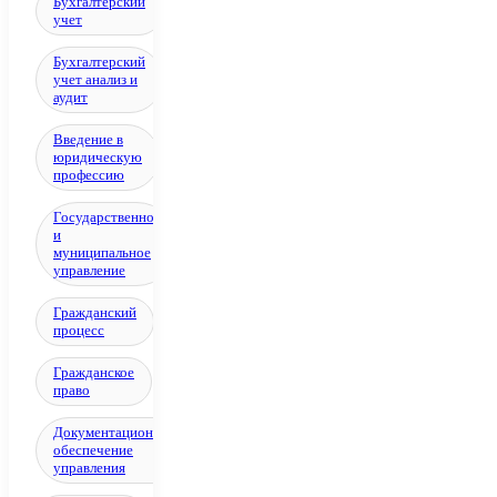
Бухгалтерский
учет
Бухгалтерский
учет анализ и
аудит
Введение в
юридическую
профессию
Государственное
и
муниципальное
управление
Гражданский
процесс
Гражданское
право
Документационное
обеспечение
управления