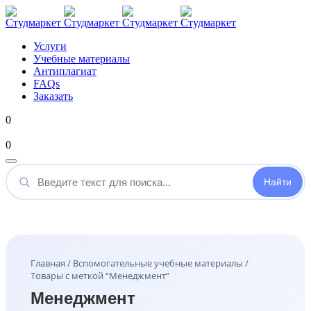
Услуги
Учебные материалы
Антиплагиат
FAQs
Заказать
0
Мой аккаунт
0
Введите
текст
для
поиска...
Главная
/
Вспомогательные учебные материалы
/
Товары с меткой “Менеджмент”
Менеджмент