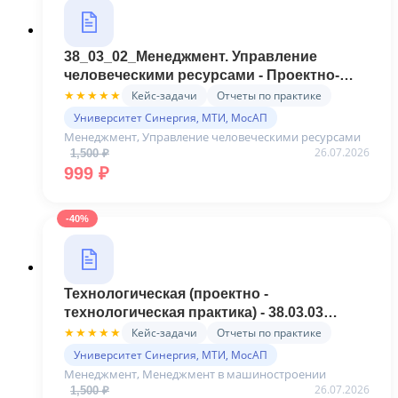
38_03_02_Менеджмент. Управление
человеческими ресурсами - Проектно-
технологическая(Синергия)
Кейс-задачи
Отчеты по практике
★★★★★
Университет Синергия, МТИ, МосАП
Менеджмент, Управление человеческими ресурсами
26.07.2026
1,500
₽
Первоначальная цена составляла 1,500 ₽.
Текущая цена: 999 ₽.
999
₽
-40%
Технологическая (проектно -
технологическая практика) - 38.03.03
Управление персоналом. Менеджмент в
Кейс-задачи
Отчеты по практике
★★★★★
машиностроении (Синергия)
Университет Синергия, МТИ, МосАП
Менеджмент, Менеджмент в машиностроении
26.07.2026
1,500
₽