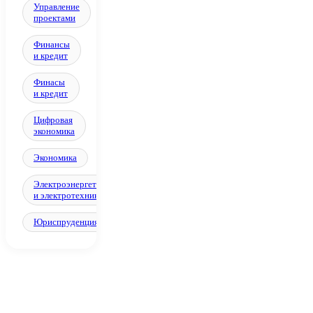
Управление
проектами
Финансы
и кредит
Финасы
и кредит
Цифровая
экономика
Экономика
Электроэнергетика
и электротехника
Юриспруденция