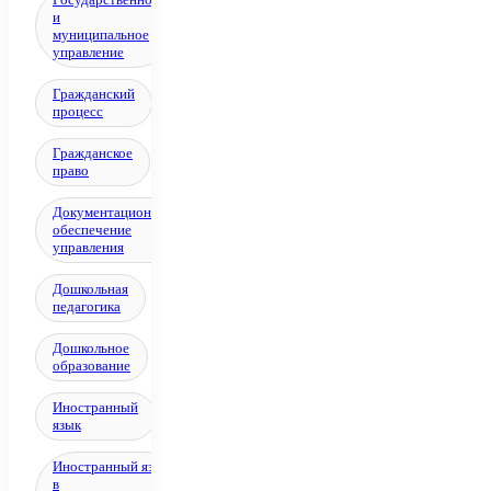
и
муниципальное
управление
Гражданский
процесс
Гражданское
право
Документационное
обеспечение
управления
Дошкольная
педагогика
Дошкольное
образование
Иностранный
язык
Иностранный язык
в