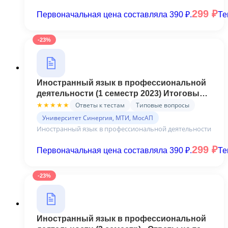
299
₽
Первоначальная цена составляла 390 ₽.
Те
-23%
Иностранный язык в профессиональной
деятельности (1 семестр 2023) Итоговый +
Компетентностный тесты Синергия
Ответы к тестам
Типовые вопросы
★★★★★
Университет Синергия, МТИ, МосАП
Иностранный язык в профессиональной деятельности
299
₽
Первоначальная цена составляла 390 ₽.
Те
-23%
Иностранный язык в профессиональной