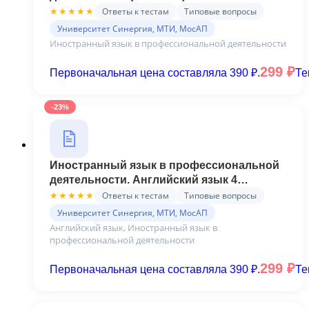
Итоговый и Компетентностный тесты
Ответы к тестам
Типовые вопросы
★★★★★
Синергия
Университет Синергия, МТИ, МосАП
Иностранный язык в профессиональной деятельности
299
₽
Первоначальная цена составляла 390 ₽.
Те
-23%
Иностранный язык в профессиональной
деятельности. Английский язык 4
СЕМЕСТР – ответы на тест Синергия
Ответы к тестам
Типовые вопросы
★★★★★
Университет Синергия, МТИ, МосАП
Английский язык, Иностранный язык в
профессиональной деятельности
299
₽
Первоначальная цена составляла 390 ₽.
Те