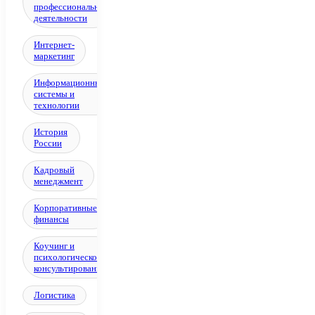
профессиональной
деятельности
Интернет-
маркетинг
Информационные
системы и
технологии
История
России
Кадровый
менеджмент
Корпоративные
финансы
Коучинг и
психологическое
консультирование
Логистика