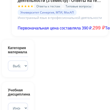
деятельности (3 семестр) - Ответы на тест
Синергия
Ответы к тестам
Типовые вопросы
★★★★★
Университет Синергия, МТИ, МосАП
Иностранный язык в профессиональной деятельности
299
₽
Первоначальная цена составляла 390 ₽.
Те
Категория
материала
Учебная
дисциплина