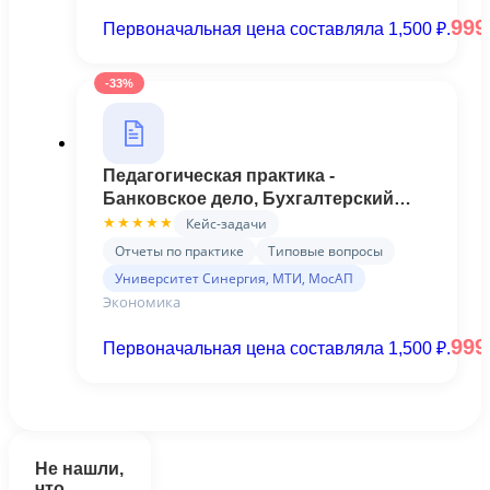
99
Первоначальная цена составляла 1,500 ₽.
-33%
Педагогическая практика -
Банковское дело, Бухгалтерский
учет, анализ и аудит, Финансы и
Кейс-задачи
★★★★★
кредит, Экономика (Синергия, 5
Отчеты по практике
Типовые вопросы
семестр)
Университет Синергия, МТИ, МосАП
Экономика
99
Первоначальная цена составляла 1,500 ₽.
Не нашли,
что