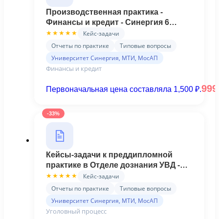
Производственная практика -
Финансы и кредит - Синергия 6
семестр
Кейс-задачи
★★★★★
Отчеты по практике
Типовые вопросы
Университет Синергия, МТИ, МосАП
Финансы и кредит
99
Первоначальная цена составляла 1,500 ₽.
-33%
Кейсы-задачи к преддипломной
практике в Отделе дознания УВД -
Синергия
Кейс-задачи
★★★★★
Отчеты по практике
Типовые вопросы
Университет Синергия, МТИ, МосАП
Уголовный процесс