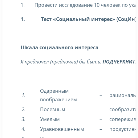
1. Провести исследование 10 человек по ука
1.
Тест «Социальный интерес» (СоцИн)
Шкала социального интереса
Я предпочел (предпочла) бы быть:
ПОДЧЕРКНИТЕ 
Одаренным
1.
–
рациональ
воображением
2.
Полезным
–
сообразит
3.
Умелым
–
сопережив
4.
Уравновешенным
–
продуктив