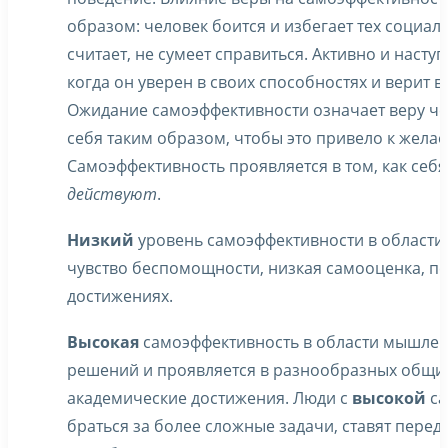
образом: человек боится и избегает тех социаль
считает, не сумеет справиться. Активно и наступ
когда он уверен в своих способностях и верит в
Ожидание самоэффективности означает веру чело
себя таким образом, чтобы это привело к желаем
Самоэффективность проявляется в том, как себ
действуют
.
Низкий
уровень самоэффективности в области ч
чувство беспомощности, низкая самооценка, п
достижениях.
Высокая
самоэффективность в области мышлен
решений и проявляется в разнообразных общих
академические достижения. Люди с
высокой
са
браться за более сложные задачи, ставят перед