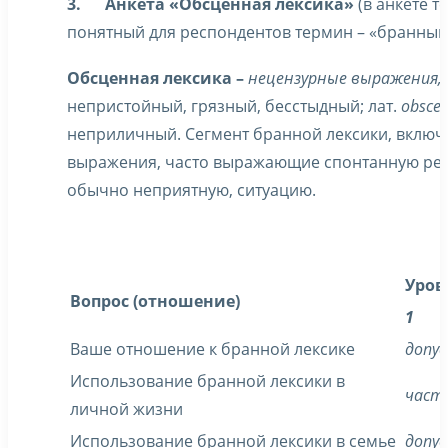
3.
Анкета «Обсценная лексика»
(в анкете 
понятный для респондентов термин – «бранный»
Обсценная лексика –
нецензурные выражения,
непристойный, грязный, бесстыдный; лат.
obsce
неприличный. Сегмент бранной лексики, вкл
выражения, часто выражающие спонтанную ре
обычно неприятную, ситуацию.
Уров
Вопрос (отношение)
1
Ваше отношение к бранной лексике
допу
Использование бранной лексики в
част
личной жизни
Использование бранной лексики в семье
допу