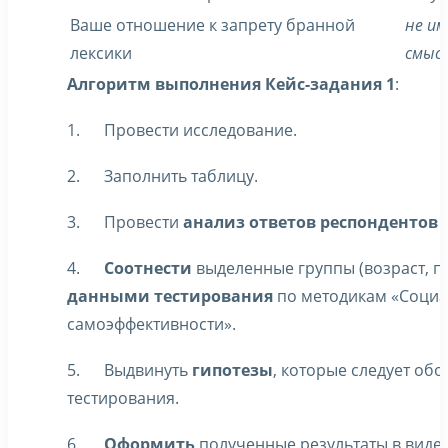
Ваше отношение к запрету бранной
не и
лексики
смыс
Алгоритм выполнения Кейс-задания 1
:
1. Провести исследование.
2. Заполнить таблицу.
3. Провести
анализ ответов респондентов
н
4.
Соотнести
выделенные группы (возраст, п
данными тестирования
по методикам «Социа
самоэффективности».
5. Выдвинуть
гипотезы
, которые следует об
тестирования.
6.
Оформить
полученные результаты в виде 