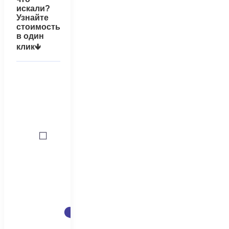
искали?
Узнайте
стоимость
в один
клик🡻