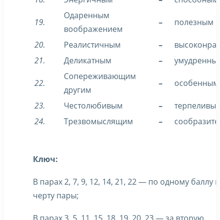
Одаренным
19.
–
полезным
воображением
20.
Реалистичным
–
высоконра
21.
Деликатным
–
умудренны
Сопереживающим
22.
–
особенным
другим
23.
Честолюбивым
–
терпеливы
24.
Трезвомыслящим
–
сообразит
Ключ:
В парах 2, 7, 9, 12, 14, 21, 22 — по одному баллу
черту пары;
В парах 3. 5, 11, 15, 18, 19, 20, 23 — за вторую.