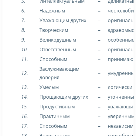
5.
Интеллектуальным
–
деликатны
6.
Надежным
–
честолюби
7.
Уважающим других
–
оригиналь
8.
Творческим
–
здравомыс
9.
Великодушным
–
особенным
10.
Ответственным
–
оригиналь
11.
Способным
–
принимающ
Заслуживающим
12.
–
умудренны
доверия
13.
Умелым
–
логически
14.
Прощающим других
–
утонченны
15.
Продуктивным
–
уважающим
16.
Практичным
–
уверенным 
17.
Способным
–
независим
18.
Энергичным
–
способным 