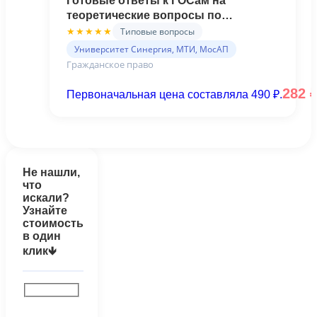
Готовые ответы к ГОСам на
теоретические вопросы по
Гражданскому праву (Синергия)
Типовые вопросы
★★★★★
Университет Синергия, МТИ, МосАП
Гражданское право
282
Первоначальная цена составляла 490 ₽.
Не нашли,
что
искали?
Узнайте
стоимость
в один
клик🡻