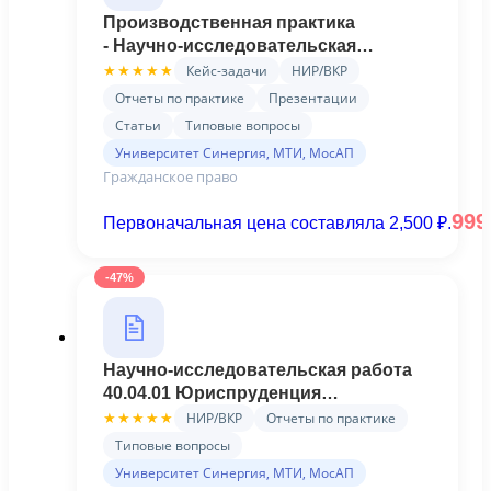
Производственная практика
- Научно-исследовательская
работа.м_Ю_Гп(3,4)_2405
Кейс-задачи
НИР/ВКР
★★★★★
Юриспруденция Профиль
Отчеты по практике
Презентации
Гражданско-правовой (Синергия)
Статьи
Типовые вопросы
Университет Синергия, МТИ, МосАП
Гражданское право
99
Первоначальная цена составляла 2,500 ₽.
-47%
Научно-исследовательская работа
40.04.01 Юриспруденция
Гражданско-правовой профиль 1
НИР/ВКР
Отчеты по практике
★★★★★
семестр магистратура Синергия
Типовые вопросы
Университет Синергия, МТИ, МосАП