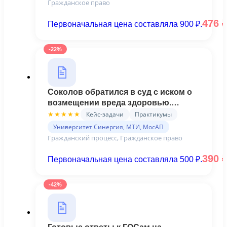
Гражданское право
476
Первоначальная цена составляла 900 ₽.
-22%
Соколов обратился в суд с иском о
возмещении вреда здоровью.
Судья, изучив заявление, провел
Кейс-задачи
Практикумы
★★★★★
подготовку дела - КЕЙС №3
Университет Синергия, МТИ, МосАП
(Синергия)
Гражданский процесс, Гражданское право
390
Первоначальная цена составляла 500 ₽.
-42%