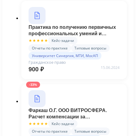
Практика по получению первичных
профессиональных умений и
навыков, 2024. 40.03.01
Кейс-задачи
★★★★★
Юриспруденция / Гражданско-
Отчеты по практике
Типовые вопросы
правовой "Скоков Кирилл
Университет Синергия, МТИ, МосАП
Андреевич, Сотрудник
Гражданское право
коммерческой компании «Ойл-
15.06.2024
900
₽
Сервис» ..." ОТЧЕТ+ПРЕЗЕНТАЦИЯ
(Синергия)
-33%
Фаркаш О.Г. ООО ВИТРОСФЕРА.
Расчет компенсации за
вынужденный прогул - Готовая
Кейс-задачи
★★★★★
практика (Синергия)
Отчеты по практике
Типовые вопросы