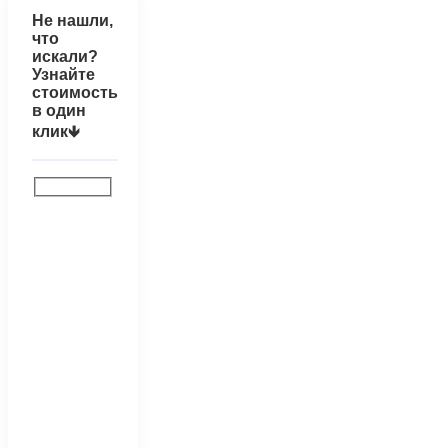
Не нашли,
что
искали?
Узнайте
стоимость
в один
клик🡻