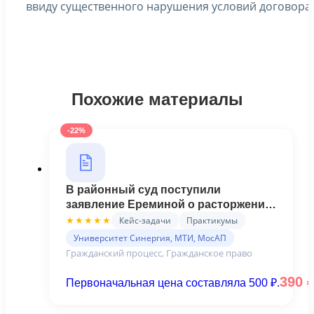
ввиду существенного нарушения условий договора.
Похожие материалы
-22%
В районный суд поступили
заявление Ереминой о расторжении
брака и разделе совместно нажитого
Кейс-задачи
Практикумы
★★★★★
имущества с Ереминым - КЕЙС № 7
Университет Синергия, МТИ, МосАП
(Синергия)
Гражданский процесс, Гражданское право
390
Первоначальная цена составляла 500 ₽.