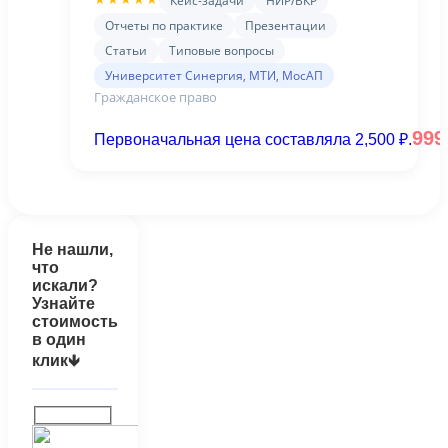
Кейс-задачи
НИР/ВКР
Юриспруденция Профиль
Отчеты по практике
Презентации
Гражданско-правовой (Синергия)
Статьи
Типовые вопросы
Университет Синергия, МТИ, МосАП
Гражданское право
99
Первоначальная цена составляла 2,500 ₽.
Не нашли,
что
искали?
Узнайте
стоимость
в один
клик🡻