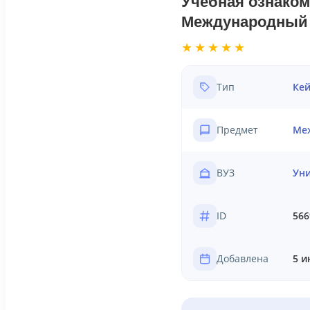
Учебная ознаком
Международный 
★★★★★
Тип
Кей
Предмет
Ме
ВУЗ
Уни
ID
566
Добавлена
5 и