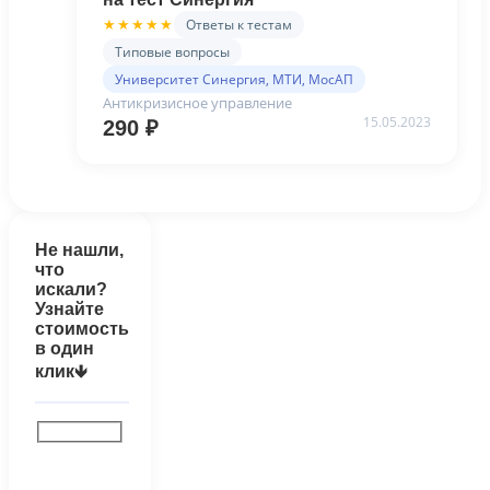
Ответы к тестам
★★★★★
Типовые вопросы
Университет Синергия, МТИ, МосАП
Антикризисное управление
15.05.2023
290
₽
Не нашли,
что
искали?
Узнайте
стоимость
в один
клик🡻