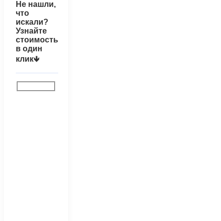
Не нашли,
что
искали?
Узнайте
стоимость
в один
клик🡻