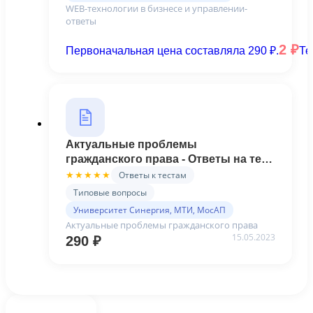
WEB-технологии в бизнесе и управлении-
ответы
2
₽
Первоначальная цена составляла 290 ₽.
Те
Актуальные проблемы
гражданского права - Ответы на тест
Синергия
Ответы к тестам
★★★★★
Типовые вопросы
Университет Синергия, МТИ, МосАП
Актуальные проблемы гражданского права
15.05.2023
290
₽