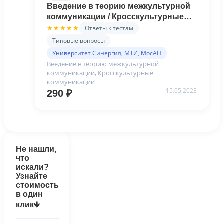
Введение в теорию межкультурной
коммуникации / Кросскультурные
коммуникации - Ответы на тест
Ответы к тестам
★★★★★
Синергия
Типовые вопросы
Университет Синергия, МТИ, МосАП
Введение в теорию межкультурной
коммуникации, Кросскультурные
коммуникации
15.05.2023
290
₽
Не нашли,
что
искали?
Узнайте
стоимость
в один
клик🡻