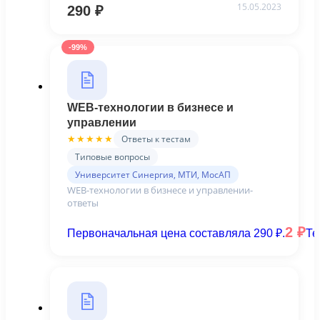
15.05.2023
290
₽
-99%
WEB-технологии в бизнесе и
управлении
Ответы к тестам
★★★★★
Типовые вопросы
Университет Синергия, МТИ, МосАП
WEB-технологии в бизнесе и управлении-
ответы
2
₽
Первоначальная цена составляла 290 ₽.
Те