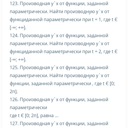
123. Производная y`x от функции, заданной
параметрически. Найти производную y`x от
функциданной параметрически при t = 1, где t Є
[-∞; +∞].
124. Производная y`x от функции, заданной
параметрически. Найти производную y`x от
функциданной параметрически при t = 2, где t Є
[-∞; +∞].
125. Производная y`x от функции, заданной
параметрически. Найти производную y`x от
функции, заданной параметрически , где t Є [0;
2п].
126. Производная y`x от функции, заданной
параметрически
где t Є [0; 2п], равна …
127. Производная y`x от функции, заданной