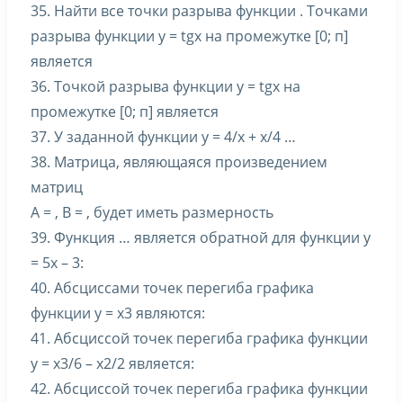
35. Найти все точки разрыва функции . Точками
разрыва функции y = tgx на промежутке [0; п]
является
36. Точкой разрыва функции y = tgx на
промежутке [0; п] является
37. У заданной функции y = 4/x + x/4 …
38. Матрица, являющаяся произведением
матриц
A = , B = , будет иметь размерность
39. Функция … является обратной для функции y
= 5x – 3:
40. Абсциссами точек перегиба графика
функции y = x3 являются:
41. Абсциссой точек перегиба графика функции
y = x3/6 – x2/2 является:
42. Абсциссой точек перегиба графика функции