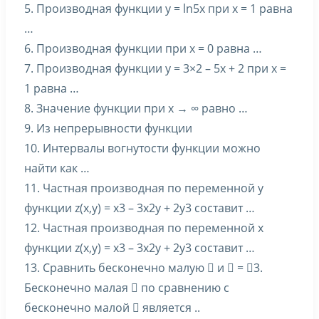
5. Производная функции y = ln5x при x = 1 равна
…
6. Производная функции при x = 0 равна …
7. Производная функции y = 3×2 – 5x + 2 при x =
1 равна …
8. Значение функции при x → ∞ равно …
9. Из непрерывности функции
10. Интервалы вогнутости функции можно
найти как …
11. Частная производная по переменной y
функции z(x,y) = x3 – 3x2y + 2y3 составит …
12. Частная производная по переменной x
функции z(x,y) = x3 – 3x2y + 2y3 составит …
13. Сравнить бесконечно малую  и  = 3.
Бесконечно малая  по сравнению с
бесконечно малой  является ..