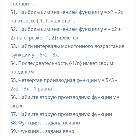
составит …-
51. Наибольшим значением функции y = x2 – 2x
на отрезке [-1; 1] является …
52. Наибольшим значением функции y = – x2 +
2x на отрезке [-1; 2] является
53. Найти интервалы монотонного возрастания
функции y = 6×2 – 3x.
54. Последовательность {-1/n} имеет своим
пределом
55. Четвертая производная функции y = 5×3 –
2×2 + 3x – 1 равна …
56. Найдите вторую производную функции y =
sin2x
57. Найдите вторую производную функции
58. Функция … задана неявно
59. Функция … задана явно