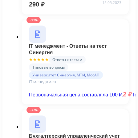
15.05.2023
290
₽
-98%
IT менеджмент - Ответы на тест
Синергия
Ответы к тестам
★★★★★
Типовые вопросы
Университет Синергия, МТИ, МосАП
IT менеджмент
2
₽
Первоначальная цена составляла 100 ₽.
Те
-39%
Бухгалтерский управленческий учет