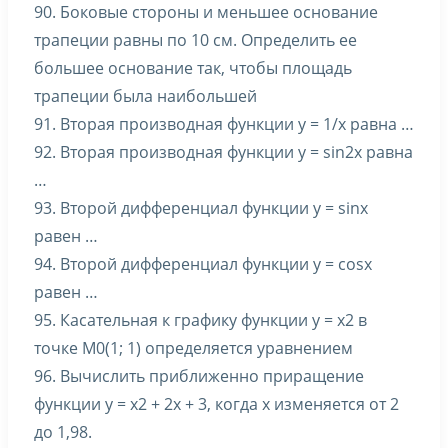
90. Боковые стороны и меньшее основание
трапеции равны по 10 см. Определить ее
большее основание так, чтобы площадь
трапеции была наибольшей
91. Вторая производная функции y = 1/x равна …
92. Вторая производная функции y = sin2x равна
…
93. Второй дифференциал функции y = sinx
равен …
94. Второй дифференциал функции y = cosx
равен …
95. Касательная к графику функции y = x2 в
точке M0(1; 1) определяется уравнением
96. Вычислить приближенно приращение
функции y = x2 + 2x + 3, когда x изменяется от 2
до 1,98.