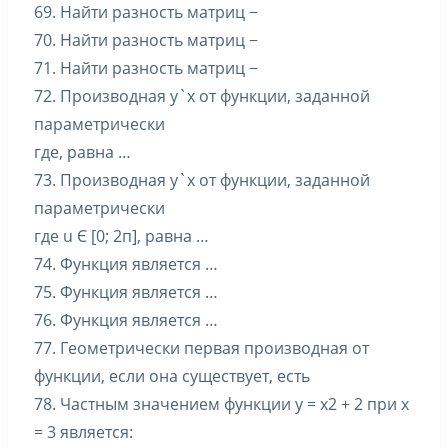
69. Найти разность матриц −
70. Найти разность матриц −
71. Найти разность матриц −
72. Производная y`x от функции, заданной
параметрически
где, равна …
73. Производная y`x от функции, заданной
параметрически
где u Є [0; 2п], равна …
74. Функция является …
75. Функция является …
76. Функция является …
77. Геометрически первая производная от
функции, если она существует, есть
78. Частным значением функции y = x2 + 2 при x
= 3 является: