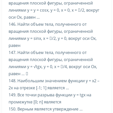
вращения плоской фигуры, ограниченной
линиями y = y = cosx, y = 0, x = 0, x = /2, вокруг
оси Ox, равен …
146. Найти объем тела, полученного от
вращения плоской фигуры, ограниченной
линиями y = sinx, x = /2, y = 0, вокруг оси Ox,
равен
147. Найти объем тела, полученного от
вращения плоской фигуры, ограниченной
линиями y = √tgx, y = 0, x = /4, вокруг оси Ox,
равен … 
148. Наибольшим значением функции y = x2 –
2x на отрезке [-1; 1] является …
149. Все точки разрыва функции y = tgx на
промежутке [0; п] является
150. Верным является утверждение …