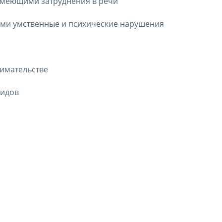
 имеющими затруднения в речи
ими умственные и психические нарушения
нимательстве
лидов