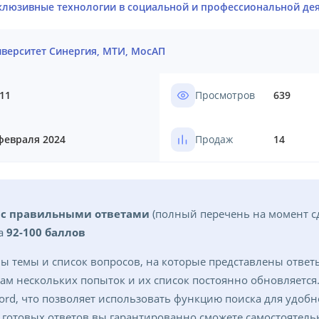
люзивные технологии в социальной и профессиональной де
верситет Синергия, МТИ, МосАП
11
Просмотров
639
февраля 2024
Продаж
14
в с правильными ответами
(полный перечень на момент сд
а
92-100 баллов
ы темы и список вопросов, на которые представлены ответ
там нескольких попыток и их список постоянно обновляется
ord, что позволяет использовать функцию поиска для удоб
готовых ответов вы гарантированно сможете самостоятельн