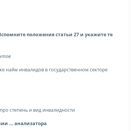
спомните положения статьи 27 и укажите те
антов
же найм инвалидов в государственном секторе
про степень и вид инвалидности
нии … анализатора