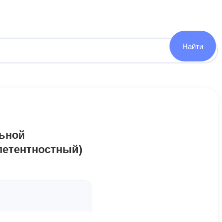
льной
петентностный)