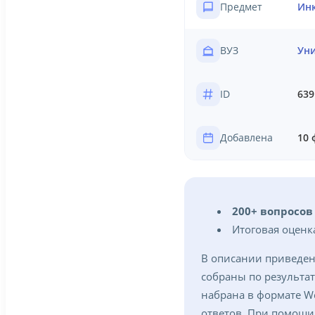
Предмет
Инк
ВУЗ
Уни
ID
639
Добавлена
10 
200+ вопросо
Итоговая оценк
В описании приведен
собраны по результа
набрана в формате W
ответов. При помощи 