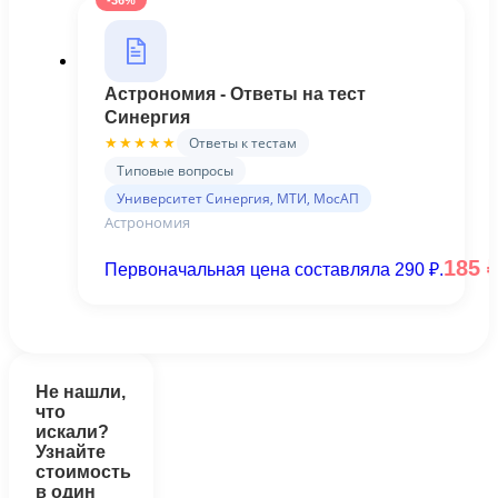
-36%
Астрономия - Ответы на тест
Синергия
Ответы к тестам
★★★★★
Типовые вопросы
Университет Синергия, МТИ, МосАП
Астрономия
185
Первоначальная цена составляла 290 ₽.
Не нашли,
что
искали?
Узнайте
стоимость
в один