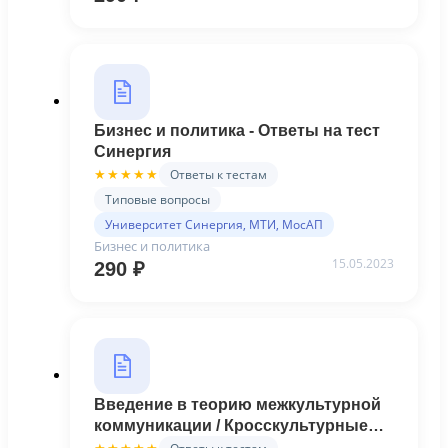
Бизнес и политика - Ответы на тест
Синергия
Ответы к тестам
★★★★★
Типовые вопросы
Университет Синергия, МТИ, МосАП
Бизнес и политика
15.05.2023
290
₽
Введение в теорию межкультурной
коммуникации / Кросскультурные
коммуникации - Ответы на тест