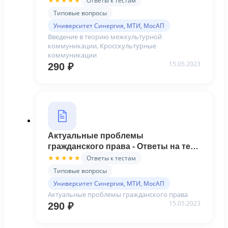
Ответы к тестам
★★★★★
Синергия
Типовые вопросы
Университет Синергия, МТИ, МосАП
Введение в теорию межкультурной
коммуникации, Кросскультурные
коммуникации
15.05.2023
290
₽
Актуальные проблемы
гражданского права - Ответы на тест
Синергия
Ответы к тестам
★★★★★
Типовые вопросы
Университет Синергия, МТИ, МосАП
Актуальные проблемы гражданского права
15.05.2023
290
₽