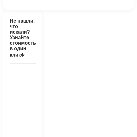
Не нашли,
что
искали?
Узнайте
стоимость
в один
клик🡻