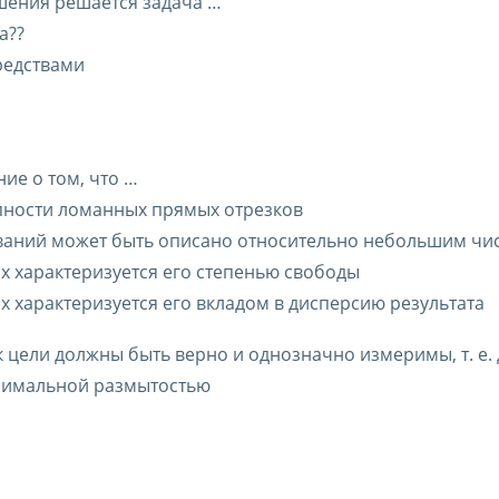
шения решается задача …
а??
редствами
ие о том, что …
пности ломанных прямых отрезков
ований может быть описано относительно небольшим ч
х характеризуется его степенью свободы
х характеризуется его вкладом в дисперсию результата
к цели должны быть верно и однозначно измеримы, т. е.
нимальной размытостью