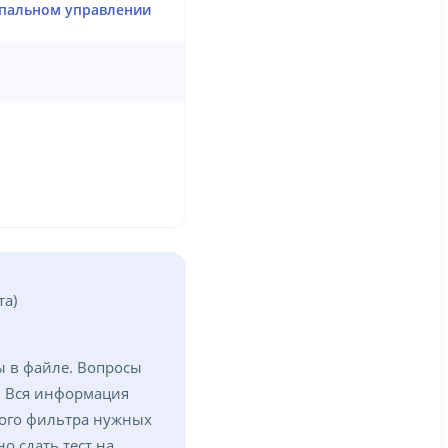
ипальном управлении
та)
ы в файле. Вопросы
. Вся информация
ного фильтра нужных
о сдать тест на