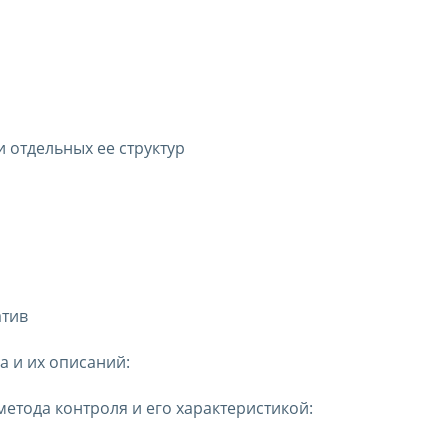
 отдельных ее структур
атив
а и их описаний:
етода контроля и его характеристикой: