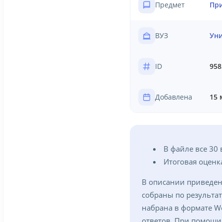
Предмет
При
ВУЗ
Уни
ID
958
Добавлена
15 
В файле все 30 
Итоговая оценка
В описании приведен
собраны по результа
набрана в формате W
ответов. При помощи 