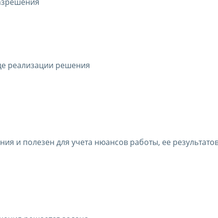
азрешения
оде реализации решения
ия и полезен для учета нюансов работы, ее результато