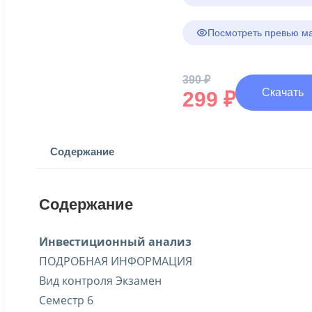
Посмотреть превью м
390
₽
Первоначальная
Скачать
299
₽
цена
составляла
Текущая
цена:
390 ₽.
299 ₽.
Содержание
Содержание
Инвестиционный анализ
ПОДРОБНАЯ ИНФОРМАЦИЯ
Вид контроля Экзамен
Семестр 6