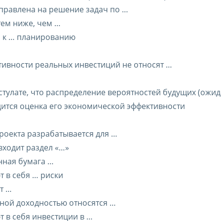
правлена на решение задач по …
тем ниже, чем …
и к … планированию
тивности реальных инвестиций не относят …
остулате, что распределение вероятностей будущих (ожи
дится оценка его экономической эффективности
роекта разрабатывается для …
входит раздел «…»
енная бумага …
т в себя … риски
т …
нной доходностью относятся …
т в себя инвестиции в …