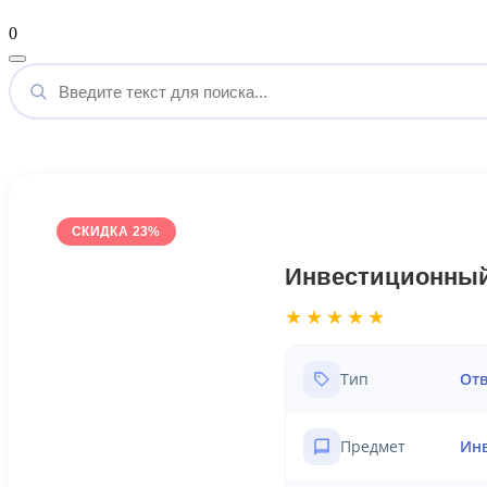
Мой аккаунт
0
Введите
текст
для
поиска...
СКИДКА 23%
Инвестиционный 
★★★★★
Тип
Отв
Предмет
Ин