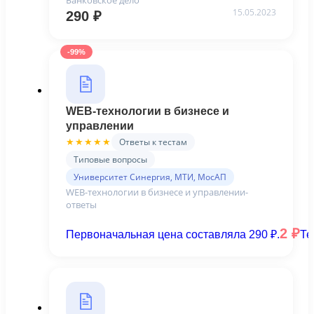
Банковское дело
15.05.2023
290
₽
-99%
WEB-технологии в бизнесе и
управлении
Ответы к тестам
★★★★★
Типовые вопросы
Университет Синергия, МТИ, МосАП
WEB-технологии в бизнесе и управлении-
ответы
2
₽
Первоначальная цена составляла 290 ₽.
Те