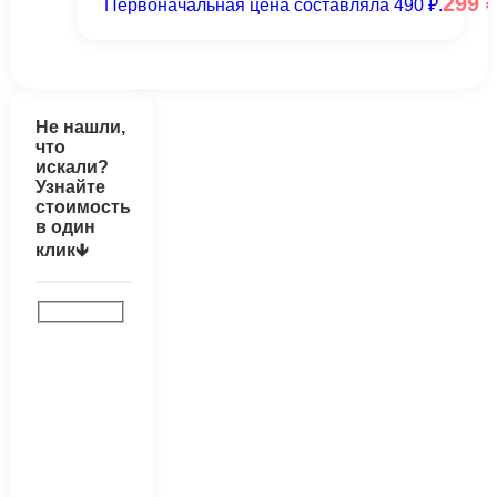
299
Первоначальная цена составляла 490 ₽.
Не нашли,
что
искали?
Узнайте
стоимость
в один
клик🡻