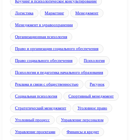
Коучинг и психологическое консультирование
Логистика
Маркетинг
Менеджмент
Менеджмент в здравоохранении
Организационная психология
Право и организация социального обеспечения
Право социального обеспечения
Психология
Психология и педагогика начального образования
Реклама и связи с общественностью
Рисунок
Социальная психология
Спортивный менеджмент
Стратегический менеджмент
Уголовное право
Уголовный процесс
Управление персоналом
Управление проектами
Финансы и кредит